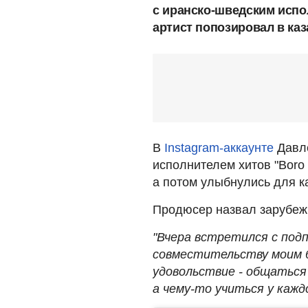
с иранско-шведским испо
артист попозировал в каз
В
Instagram-аккаунте
Давле
исполнителем хитов "Boro B
а потом улыбнулись для к
Продюсер назвал зарубежн
"Вчера встретился с подпи
совместительству моим 
удовольствие - общаться 
а чему-то учиться у кажд