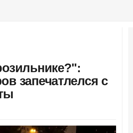
розильнике?":
ов запечатлелся с
ты