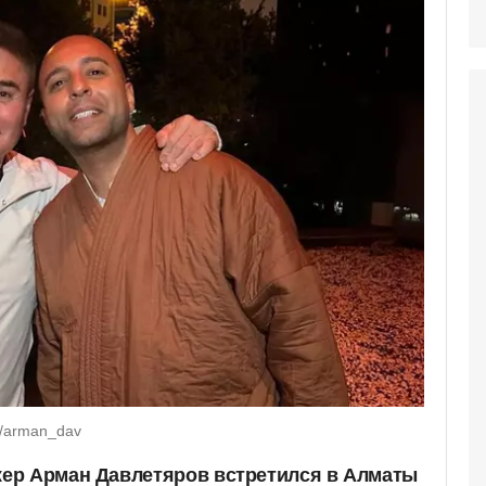
m/arman_dav
ер Арман Давлетяров встретился в Алматы