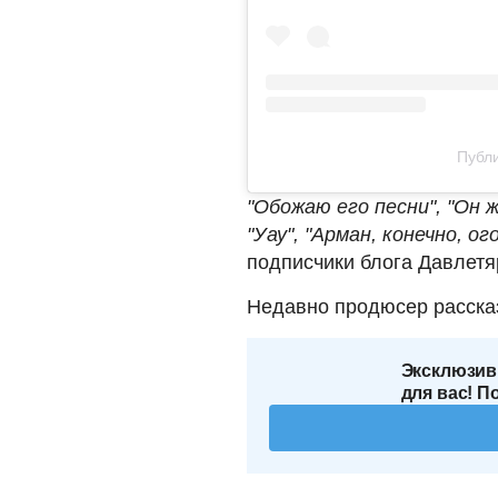
Публи
"Обожаю его песни", "Он 
"Уау", "Арман, конечно, о
подписчики блога Давлетя
Недавно продюсер расска
Эксклюзив
для вас! П