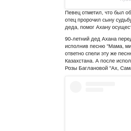
Певец отметил, что был об
отец пророчил сыну судьб
деда, помог Ахану осущест
90-летний дед Ахана пер
исполнив песню "Мама, ми
ответно спели эту же пес
Казахстана. А после испо
Розы Баглановой "Ах, Сам