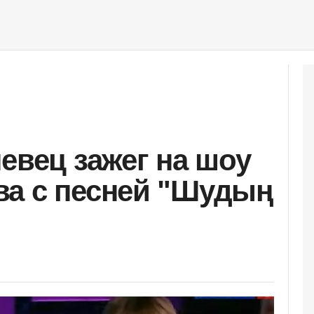
евец зажег на шоу
ва с песней "Шудың