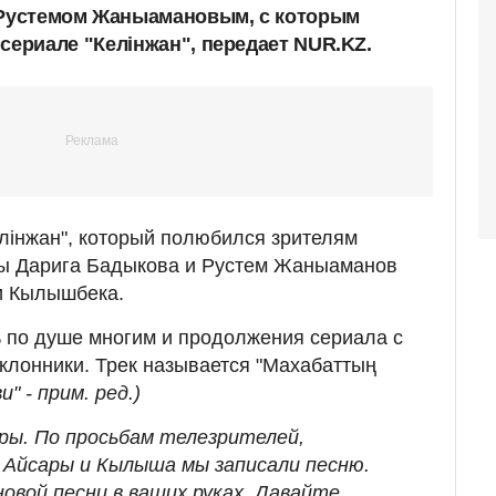
й Рустемом Жаныамановым, с которым
 сериале
"Келінжан", передает NUR.KZ.
лінжан", который полюбился зрителям
еры Дарига Бадыкова и Рустем Жаныаманов
и Кылышбека.
 по душе многим и продолжения сериала с
клонники. Трек называется "Махабаттың
" - прим. ред.)
ры. По просьбам телезрителей,
 Айсары и Кылыша мы записали песню.
овой песни в ваших руках. Давайте