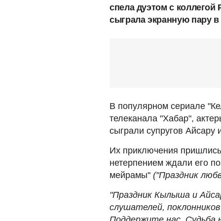
спела дуэтом с коллего
сыграла экранную пару в
В популярном сериале "Ке
телеканала "Хабар", акт
сыграли супругов Айсару 
Их приключения пришлись
нетерпением ждали его по
мейрамы"
("Праздник любви
"Праздник Кылыша и Айса
слушателей, поклонников
Поддержите нас. Судьба н