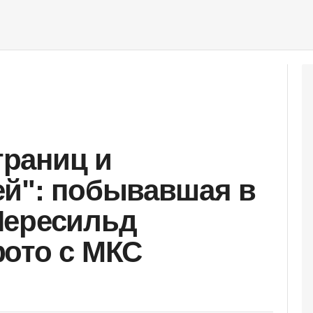
границ и
ей": побывавшая в
Пересильд
ото с МКС