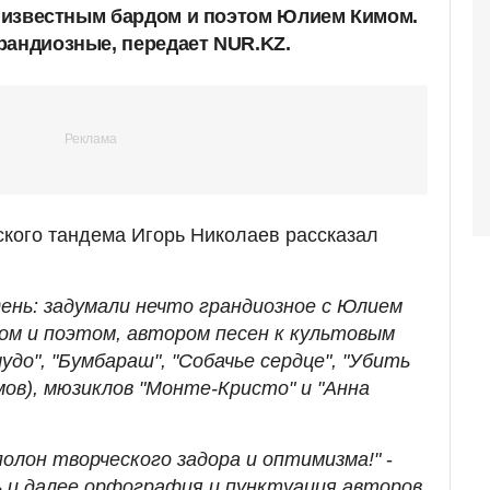
 с известным бардом и поэтом Юлием Кимом.
рандиозные, передает NUR.KZ.
ского тандема Игорь Николаев рассказал
день: задумали нечто грандиозное с Юлием
ом и поэтом, автором песен к культовым
до", "Бумбараш", "Собачье сердце", "Убить
мов), мюзиклов "Монте-Кристо" и "Анна
олон творческого задора и оптимизма!"
-
ь и далее орфография и пунктуация авторов