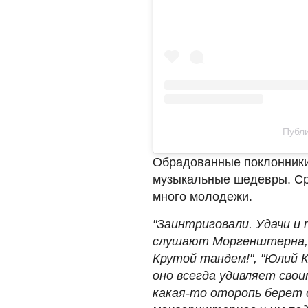
Публи
Обрадованные поклонники 
музыкальные шедевры. Ср
много молодежи.
"Заинтриговали. Удачи и 
слушают Моргенштерна, а
Крутой тандем!", "Юлий К
оно всегда удивляет свои
какая-то оторопь берет 