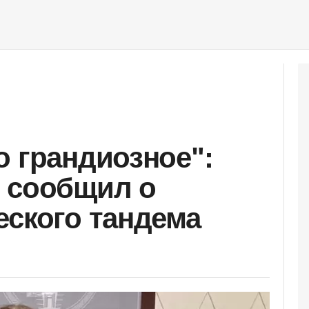
о грандиозное":
 сообщил о
еского тандема