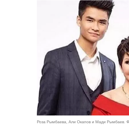
Роза Рымбаева, Али Окапов и Мади Рымбаев. Ф