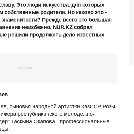
славу. Это люди искусства, для которых
 собственные родители. Но каково это -
 знаменитости? Прежде всего это большая
равнение неизбежно. NUR.KZ собрал
рые решили продолжить дело известных
аев
ев, сыновья народной артистки КазССР Розы
рижера республиканского молодежно-
дер" Таскына Окапова - профессиональные
вцы.