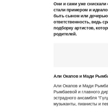
Они и сами уже снискали 
стали примером и идеалом
быть сыном или дочерью
ответственность, ведь с
подборку артистов, кото
родителей.
Али Окапов и Мади Рымб
Али Окапов и Мади Рымба
Рымбаевой и главного ди
эстрадного ансамбля "Гүл
музыканты, пианисты и пе