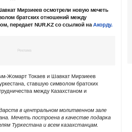
Шавкат Мирзиеев осмотрели новую мечеть
волом братских отношений между
ном, передает NUR.KZ со ссылкой на
Акорду.
сым-Жомарт Токаев и Шавкат Мирзиеев
уркестана, ставшую символом братских
трудничества между Казахстаном и
ударств в центральном молитвенном зале
на. Мечеть построена в качестве подарка
лям Туркестана и всем казахстанцам.