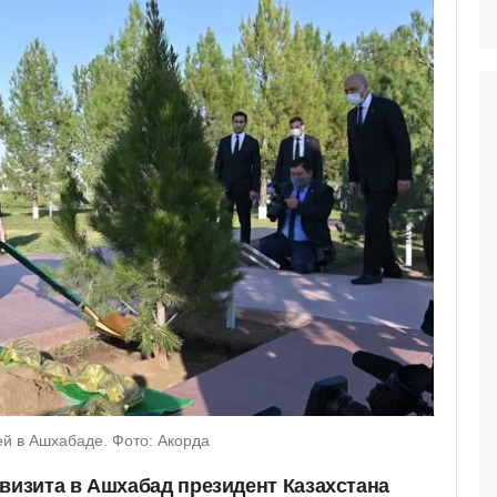
ей в Ашхабаде. Фото: Акорда
 визита в Ашхабад президент Казахстана