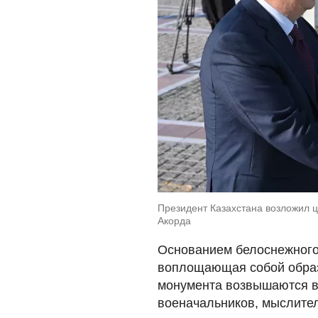
Президент Казахстана возложил ц
Акорда
Основанием белоснежного
воплощающая собой образ
монумента возвышаются в
военачальников, мыслител