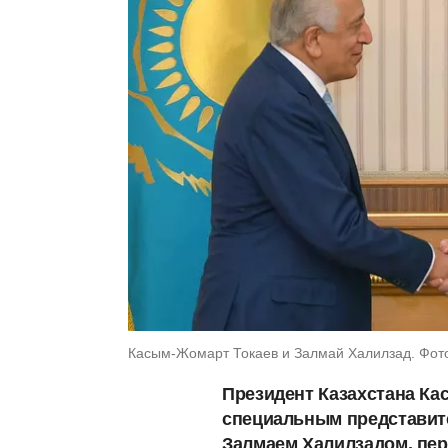
Касым-Жомарт Токаев и Залмай Халилзад. Фото
Президент Казахстана Ка
специальным представи
Залмаем Халилзадом, пе