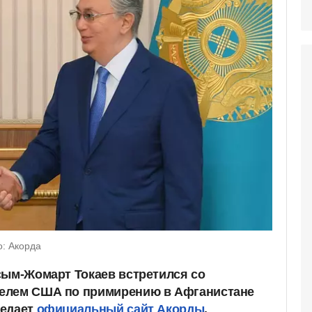
: Акорда
сым-Жомарт Токаев встретился со
телем США по
примирению в Афганистане
редает
официальный сайт Акорды
.