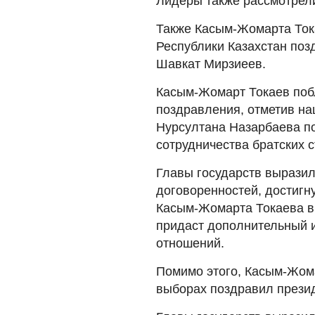
Лидеры также рассмотрели
Также Касым-Жомарта Ток
Республики Казахстан поз
Шавкат Мирзиеев.
Касым-Жомарт Токаев поб
поздравления, отметив н
Нурсултана Назарбаева п
сотрудничества братских с
Главы государств выразил
договоренностей, достигн
Касым-Жомарта Токаева в 
придаст дополнительный и
отношений.
Помимо этого, Касым-Жома
выборах поздравил прези