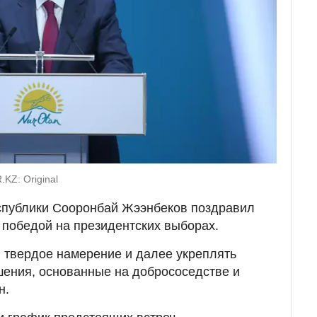
KZ: Original
спублики Сооронбай Жээнбеков поздравил
победой на президентских выборах.
 твердое намерение и далее укреплять
шения, основанные на добрососедстве и
н.