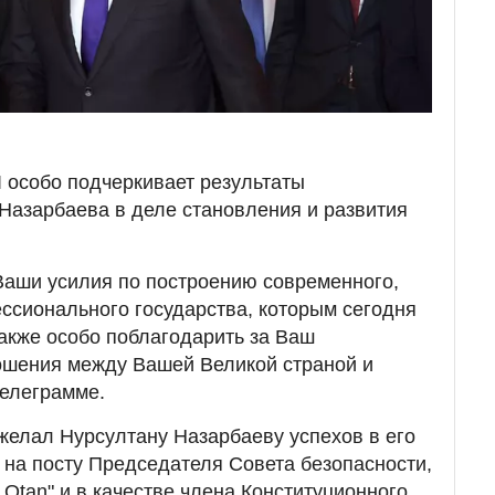
 особо подчеркивает результаты
Назарбаева в деле становления и развития
 Ваши усилия по построению современного,
ссионального государства, которым сегодня
также особо поблагодарить за Ваш
ошения между Вашей Великой страной и
телеграмме.
ожелал Нурсултану Назарбаеву успехов в его
на посту Председателя Совета безопасности,
Otan" и в качестве члена Конституционного