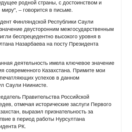
удущее родной страны, с достоинством и
миру", – говорится в письме.
идент Финляндской Республики Саули
 значение двусторонним межгосударственным
игли беспрецедентно высокого уровня в
лтана Назарбаева на посту Президента
анная деятельность имела ключевое значение
ия современного Казахстана. Примите мои
впечатляющих успехов в данном
ул Саули Ниинисте.
седатель Правительства Российской
дев, отмечая исторические заслуги Первого
захстан, выразил признательность за
твие в период работы Нурсултана
идента РК.