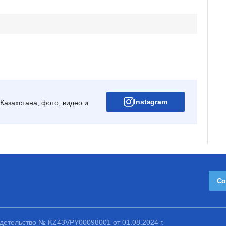
Instagram
Казахстана, фото, видео и
Со
етельство № KZ43VPY00098001 от 01.08.2024 г.