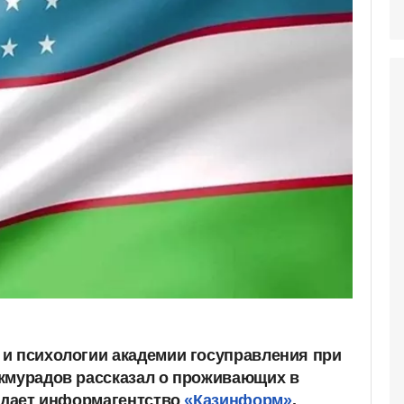
и психологии академии госуправления при
кмурадов рассказал о проживающих в
редает информагентство
«Казинформ»
.