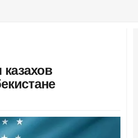
н казахов
бекистане