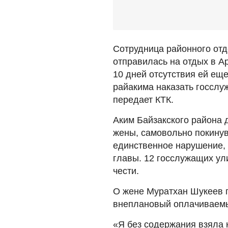
Сотрудница районного от
отправилась на отдых в Ар
10 дней отсутствия ей ещ
райакима наказать госслу
передает КТК.
Аким Байзакского района 
жены, самовольно покинув
единственное нарушение,
главы. 12 госслужащих ул
чести.
О жене Муратхан Шукеев п
внеплановый оплачиваемы
«Я без содержания взяла 