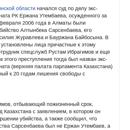
нской области
начался суд по делу экс-
ната РК Ержана Утембаева, осужденного за
 февраля 2006 года в Алматы были
бийство Алтынбека Сарсенбаева, его
асилия Журавлева и Бауржана Байбосына. В
установлены лица причастные к этому
отрудник спецслужб Рустам Ибрагимов и еще
м этого преступления тогда был назван экс-
ната (верхняя палата парламента Казахстана)
ный к 20 годам лишения свободы с
гимов, отбывающий пожизненный срок,
д Казахстана с заявлением, в котором он
ршении убийства, а также сообщил, что
ства Сарсенбаева был не Ержан Утембаев, а