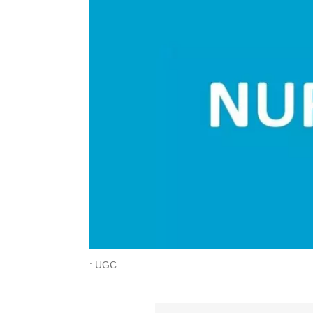
: UGC