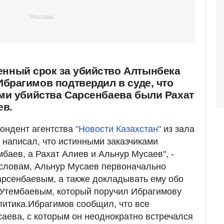
нный срок за убийство Алтынбека
брагимов подтвердил в суде, что
ми убийства Сарсенбаева были Рахат
ев.
пондент агентства
"Новости Казахстан"
из зала
 написал, что истинными заказчиками
баев, а Рахат Алиев и Альнур Мусаев", -
 словам, Альнур Мусаев первоначально
арсенбаевым, а также докладывать ему обо
 Утембаевым, который поручил Ибрагимову
литика.Ибрагимов сообщил, что все
саева, с которым он неоднократно встречался