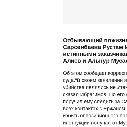
Отбывающий пожизне
Сарсенбаева Рустам И
истинными заказчика
Алиев и Альнур Муса
Об этом сообщает коррес
суда."В своем заявлении я
убийства являлись не Утем
сказал Ибрагимов. По его
поручил ему следить за С
всех контактах с Ержаном
избить оппозиционного по
инструкции получал от Му