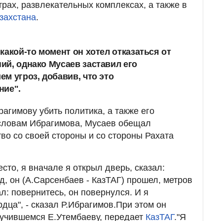
рах, развлекательных комплексах, а также в
захстана
.
какой-то момент он хотел отказаться от
ий, однако Мусаев заставил его
м угроз, добавив, что это
ние".
агимову убить политика, а также его
 словам Ибрагимова, Мусаев обещал
во со своей стороны и со стороны Рахата
сто, я вначале я открыл дверь, сказал:
д, он (А.Сарсенбаев - КазТАГ) прошел, метров
л: повернитесь, он повернулся. И я
дца", - сказал Р.Ибрагимов.При этом он
лучившемся Е.Утембаеву, передает
КазТАГ
."Я