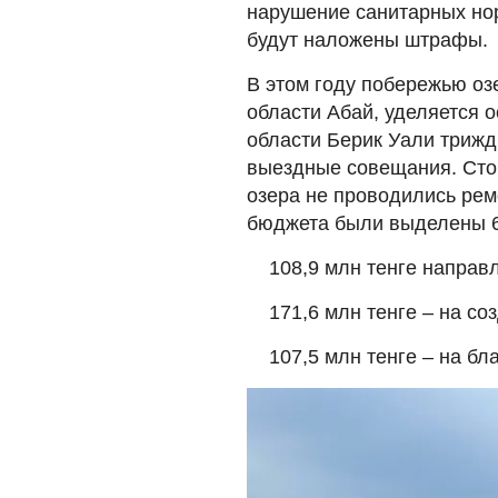
нарушение санитарных нор
будут наложены штрафы.
В этом году побережью оз
области Абай, уделяется 
области Берик Уали трижд
выездные совещания. Стои
озера не проводились ремо
бюджета были выделены 65
108,9 млн тенге направ
171,6 млн тенге – на с
107,5 млн тенге – на бл