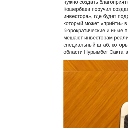
нужно создать благоприят
Кошербаев поручил создат
инвестора», где будет под
который может «прийти» в 
бюрократические и иные п
мешают инвесторам реализ
специальный штаб, которы
области Нурымбет Сактага