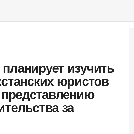
планирует изучить
хстанских юристов
к представлению
ительства за