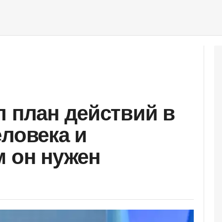
л план действий в
еловека и
м он нужен