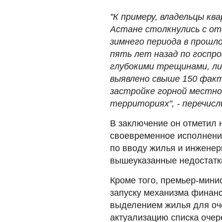
"К примеру, владельцы к
Астане столкнулись с о
зимнего периода в прошл
пять лет назад по госпр
глубокими трещинами, л
выявлено свыше 150 факт
застройке горной местно
территориях", - перечис
️В заключение он отметил
своевременное исполнение
по вводу жилья и инженер
вышеуказанные недостатки
Кроме того, премьер-мини
запуску механизма финанс
выделением жилья для оче
актуализацию списка очер