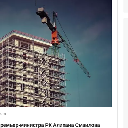
com
премьер-министра РК Алихана Смаилова