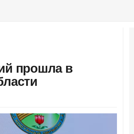
ий прошла в
бласти