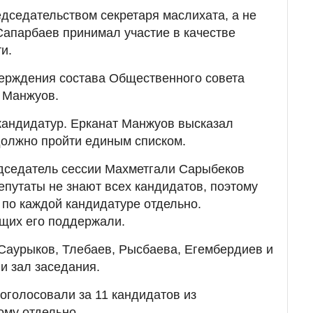
дседательством секретаря маслихата, а не
Сапарбаев принимал участие в качестве
и.
верждения состава Общественного совета
 Манжуов.
кандидатур. Ерканат Манжуов высказал
должно пройти единым списком.
едседатель сессии Махметгали Сарыбеков
епутаты не знают всех кандидатов, поэтому
по каждой кандидатуре отдельно.
щих его поддержали.
Саурыков, Тлебаев, Рысбаева, Егембердиев и
и зал заседания.
оголосовали за 11 кандидатов из
ому отдельно.