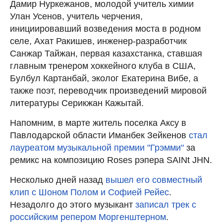
Дамир Нуркежанов, молодой учитель химии
Улан Усенов, учитель черчения,
инициировавший возведения моста в родном
селе, Ахат Ракишев, инженер-разработчик
Санжар Тайжан, первая казахстанка, ставшая
главным тренером хоккейного клуба в США,
Булбул Картанбай, эколог Екатерина Вибе, а
также поэт, переводчик произведений мировой
литературы Серикжан Кажытай.
Напомним, в марте житель поселка Аксу в
Павлодарской области Иманбек Зейкенов
стал
лауреатом музыкальной премии "Грэмми"
за
ремикс на композицию Roses рэпера SAINt JHN.
Несколько дней назад
вышел его совместный
клип с Шоном Полом и Софией Рейес
.
Незадолго до этого музыкант
записал трек с
российским репером Моргенштерном
.