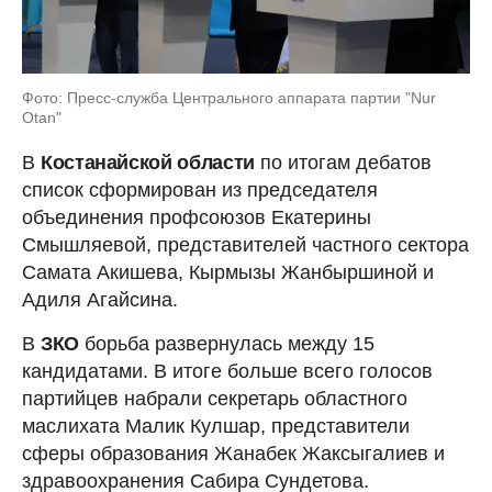
Фото: Пресс-служба Центрального аппарата партии "Nur
Otan"
В
Костанайской области
по итогам дебатов
список сформирован из председателя
объединения профсоюзов Екатерины
Смышляевой, представителей частного сектора
Самата Акишева, Кырмызы Жанбыршиной и
Адиля Агайсина.
В
ЗКО
борьба развернулась между 15
кандидатами. В итоге больше всего голосов
партийцев набрали секретарь областного
маслихата Малик Кулшар, представители
сферы образования Жанабек Жаксыгалиев и
здравоохранения Сабира Сундетова.