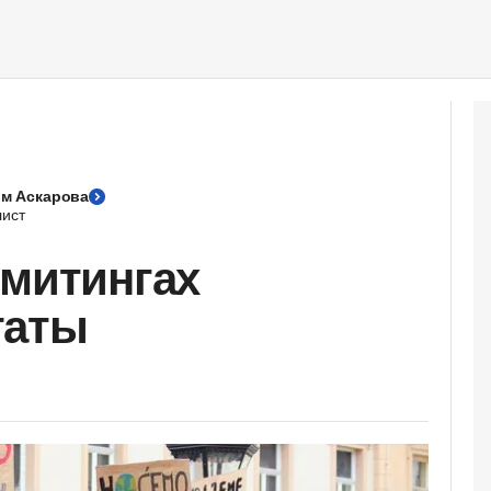
м Аскарова
ист
 митингах
таты