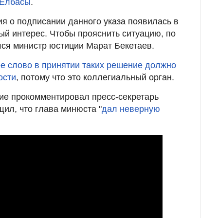
 Елбасы
.
ия о подписании данного указа появилась в
й интерес. Чтобы прояснить ситуацию, по
ся министр юстиции Марат Бекетаев.
е слово в принятии таких решение должно
ости
, потому что это коллегиальный орган.
ие прокомментировал пресс-секретарь
щил, что глава минюста "
дал неверную