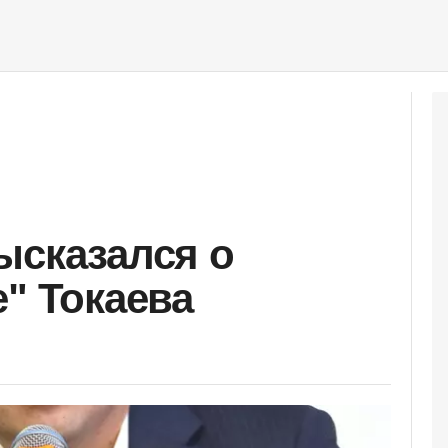
ысказался о
е" Токаева