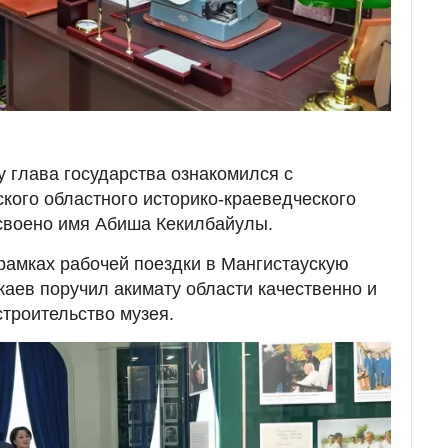
у глава государства ознакомился с
кого областного историко-краеведческого
своено имя Абиша Кекилбайулы.
 рамках рабочей поездки в Мангистаускую
аев поручил акимату области качественно и
троительство музея.