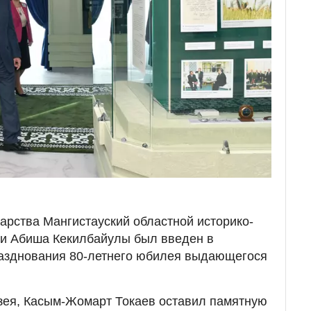
арства Мангистауский областной историко-
ни Абиша Кекилбайулы был введен в
разднования 80-летнего юбилея выдающегося
зея, Касым-Жомарт Токаев оставил памятную