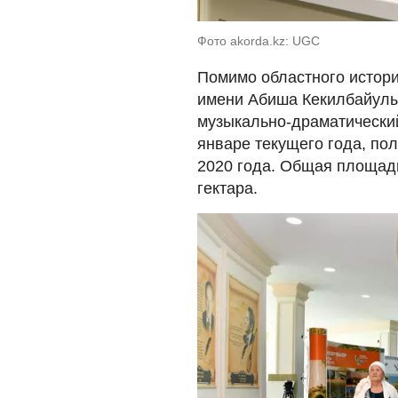
Фото akorda.kz: UGC
Помимо областного истори
имени Абиша Кекилбайулы 
музыкально-драматический
январе текущего года, по
2020 года. Общая площадь
гектара.