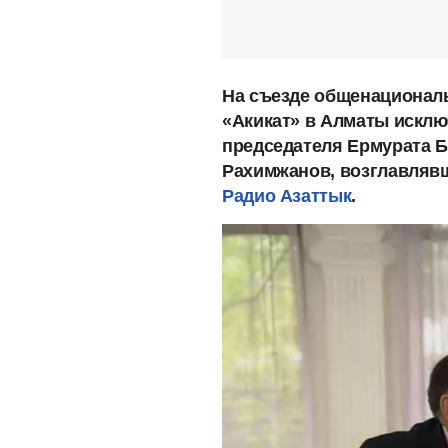
На съезде общенационал
«Акикат» в Алматы исклю
председателя Ермурата Б
Рахимжанов, возглавляв
Радио Азаттык
.