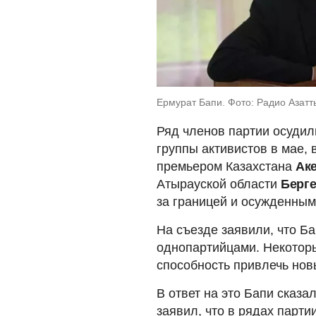
Ермурат Бапи. Фото: Радио Азатт
Ряд членов партии осудили
группы активистов в мае,
премьером Казахстана
Ак
Атырауской области
Берг
за границей и осужденным
На съезде заявили, что Ба
однопартийцами. Некоторые
способность привлечь нов
В ответ на это Бапи сказа
заявил, что в рядах партии