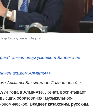
етр Карандашов: Original
орию": алматинцы умоляют Байбека не
начен акимом Алматы>>
киме Алматы Бакытжане Сагинтаеве>>
1974 года в Алма-Ате. Женат, воспитывает
 высших образования: музыкальное-
экономическое.
Владеет казахским, русским,