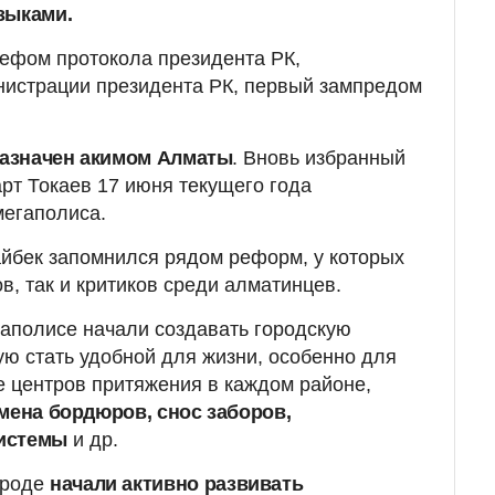
зыками.
ефом протокола президента РК,
нистрации президента РК, первый зампредом
 назначен акимом Алматы
. Вновь избранный
т Токаев 17 июня текущего года
мегаполиса.
йбек запомнился рядом реформ, у которых
в, так и критиков среди алматинцев.
егаполисе начали создавать городскую
ую стать удобной для жизни, особенно для
 центров притяжения в каждом районе,
мена бордюров, снос заборов,
истемы
и др.
ороде
начали активно развивать