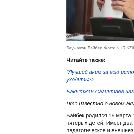
Бауыржан Байбек. Фото: NUR.KZ/П
Читайте также:
"Лучший аким за всю ист
уходить>>
Бакытжан Сагинтаев наз
Что известно о новом а
Байбек родился 19 марта 
пятерых детей. Имеет два
педагогическое и внешне