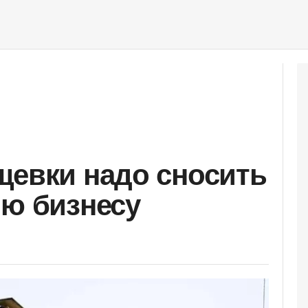
щевки надо сносить
лю бизнесу