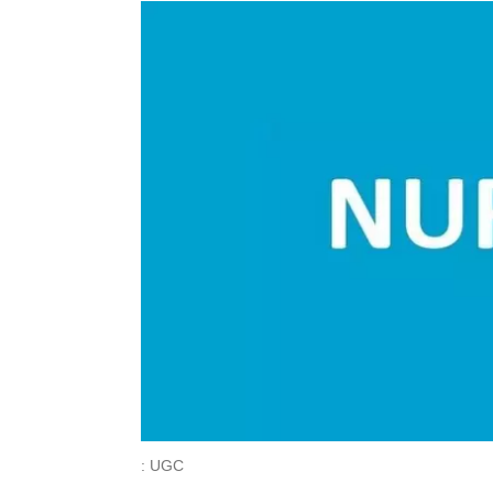
: UGC