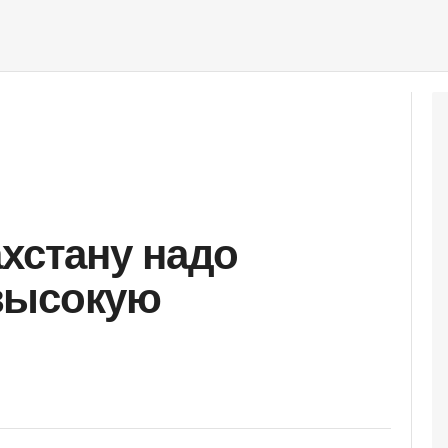
ахстану надо
высокую