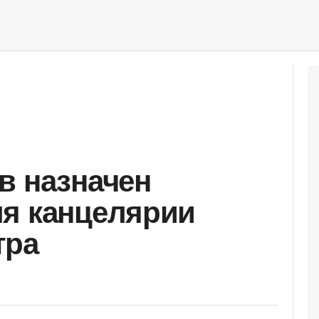
в назначен
я канцелярии
тра