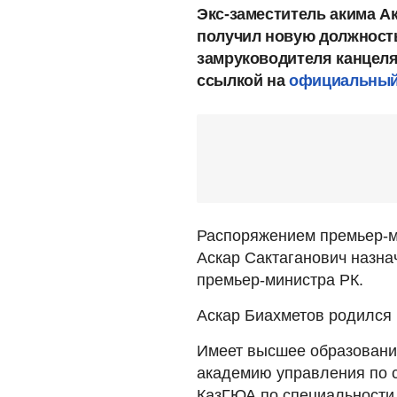
Экс-заместитель акима А
получил новую должность
замруководителя канцеля
ссылкой на
официальный 
Распоряжением премьер-м
Аскар Сактаганович назна
премьер-министра РК.
Аскар Биахметов родился 
Имеет высшее образовани
академию управления по с
КазГЮА по специальности