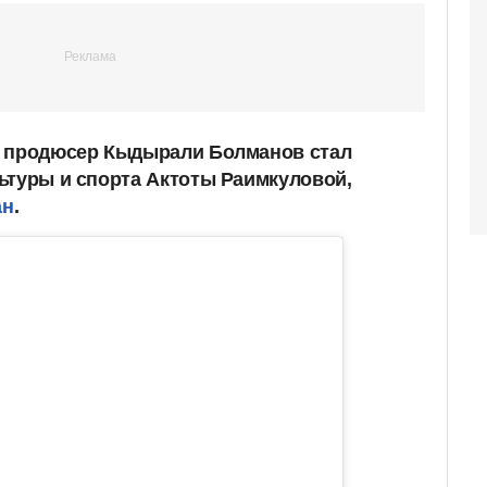
й продюсер Кыдырали Болманов стал
ьтуры и спорта Актоты Раимкуловой,
ан
.