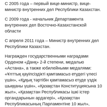
С 2005 года – первый вице-министр, вице-
министр внутренних дел Республики Казахстан.
С 2009 года - начальник Департамента
внутренних дел Восточно-Казахстанской
области
С апреля 2011 года – Министр внутренних дел
Республики Казахстан.
Награжден государственными наградами
Орденом «Данқ» 2-й степени, медалью
«Астана», а также юбилейными медалями:
«Ұлттық қауіпсіздікті қамтамасыз етудегі үлесі
үшін», «Құқық тәртібін қамтамасыз етуде үздік
шыққаны үшін», «Қазақстан Конституциясына 10
жыл», «Қазақстан Республикасы ішкі істер
органдарынын ардагері», «Қазақстан
Республикасының Парламентіне 10 жыл»,