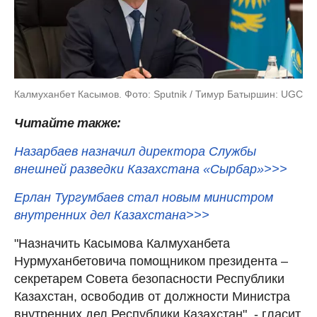
Калмуханбет Касымов. Фото: Sputnik / Тимур Батыршин: UGC
Читайте также:
Назарбаев назначил директора Службы
внешней разведки Казахстана «Сырбар»>>>
Ерлан Тургумбаев стал новым министром
внутренних дел Казахстана>>>
"Назначить Касымова Калмуханбета
Нурмуханбетовича помощником президента –
секретарем Совета безопасности Республики
Казахстан, освободив от должности Министра
внутренних дел Республики Казахстан", - гласит