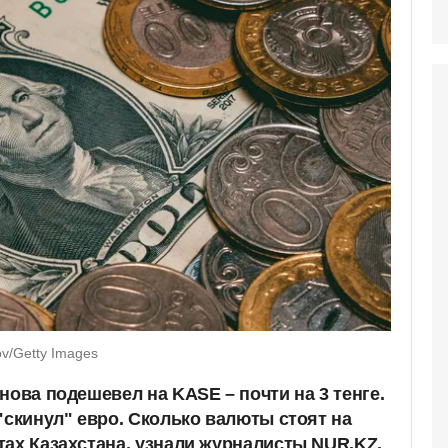
v/Getty Images
нова подешевел на KASE – почти на 3 тенге.
"скинул" евро. Сколько валюты стоят на
тах Казахстана, узнали журналисты NUR.KZ.