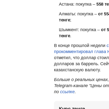
Астана: покупка –
558 т
Алматы: покупка –
от 55
тенге
;
Шымкент: покупка –
от 
тенге
.
В конце прошлой недели
с
прокомментировал глава 
отметил, что доллар стоил
долларов за баррель. Сейч
казахстанскую валюту.
Больше о реальных ценах
Telegram-канале "Цены о
по
ссылке
.
Курс тенге