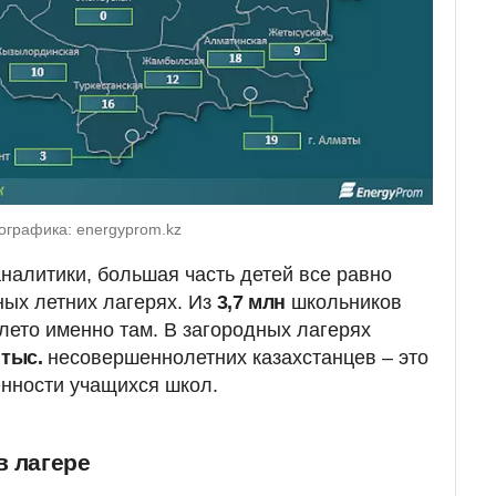
ографика: energyprom.kz
аналитики, большая часть детей все равно
ных летних лагерях. Из
3,7 млн
школьников
лето именно там. В загородных лагерях
 тыс.
несовершеннолетних казахстанцев – это
енности учащихся школ.
в лагере