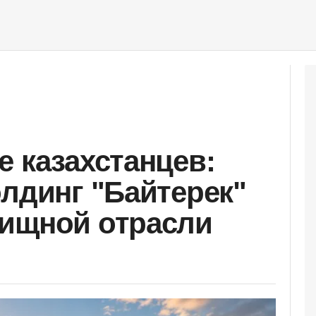
е казахстанцев:
олдинг "Байтерек"
лищной отрасли