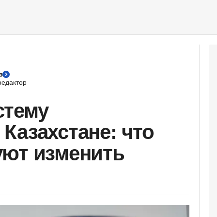
в
едактор
стему
Казахстане: что
уют изменить