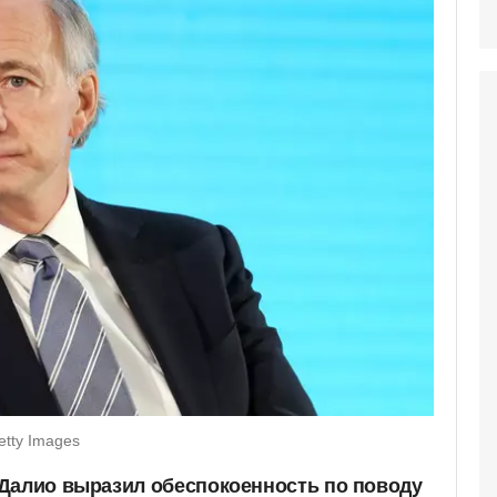
etty Images
Далио выразил обеспокоенность по поводу