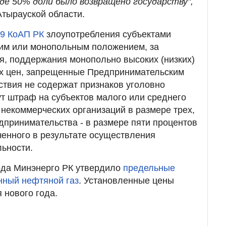
иде 50% доли было возвращено государству",
Атырауской области.
159 КоАП РК
злоупотребления субъектами
им или монопольным положением, за
, поддержания монопольно высоких (низких)
их цен, запрещенные Предпринимательским
йствия не содержат признаков уголовно
ут штраф на субъектов малого или среднего
некоммерческих организаций в размере трех,
едпринимательства - в размере пяти процентов
ученного в результате осуществления
льности.
ода Минэнерго РК утвердило
предельные
нный нефтяной газ
. Установленные цены
я нового года.