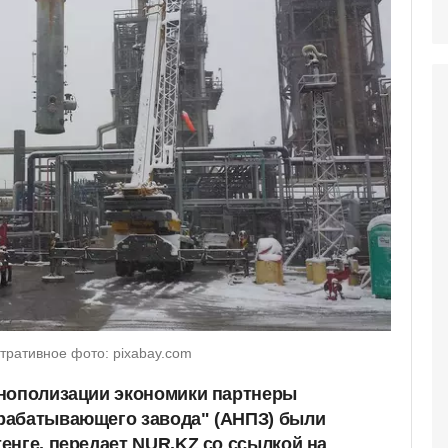
ративное фото: pixabay.com
онополизации экономики партнеры
рабатывающего завода" (АНПЗ) были
енге, передает NUR.KZ со ссылкой на