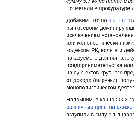
сумму 5,7 млрд тенге в в
- отметили в прокуратуре 
Добавим, что по
ч.3-1 ст.
рынка своим доминирующ
исключением установления
или монопсонически низк
кодексом РК, если эти де
наказуемого деяния, влек
предпринимательства или 
на субъектов крупного пр
от дохода (выручки), пол
монополистической деяте
Напомним, в конце 2023 г
розничные цены на сжиже
вступили в силу с 1 январ