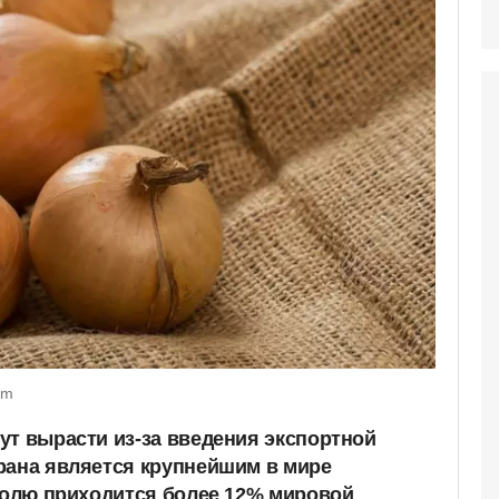
om
ут вырасти из-за введения экспортной
рана является крупнейшим в мире
 долю приходится более 12% мировой