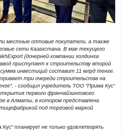
ли местные оптовые покупатели, а также
говые сети Казахстана. В мае текущего
akhExport (дочерней компании холдинга
 завод приступает к строительству второй
 сумма инвестиций составит 11 млрд тенге.
атривает три очереди строительства на
нге", - сообщил учредитель ТОО "Прима Кус"
 открытия первого франчайзингового
аре в Алматы, в котором представлена
птицефабрикой под торговой маркой
а Кус" планирует не только удовлетворять