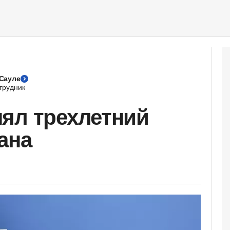
Сауле
трудник
ял трехлетний
ана