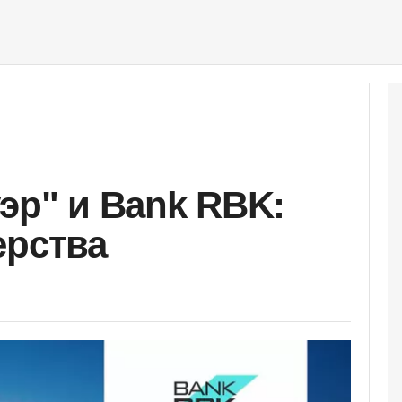
эр" и Bank RBK:
ерства