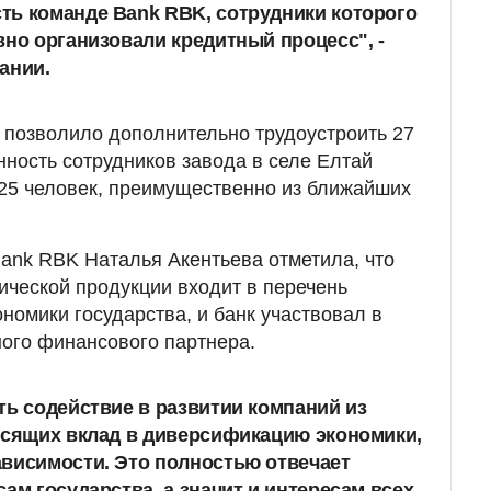
ть команде Bank RBK, сотрудники которого
вно организовали кредитный процесс", -
ании.
 позволило дополнительно трудоустроить 27
нность сотрудников завода в селе Елтай
25 человек, преимущественно из ближайших
Bank RBK Наталья Акентьева отметила, что
ической продукции входит в перечень
номики государства, и банк участвовал в
ного финансового партнера.
ть содействие в развитии компаний из
осящих вклад в диверсификацию экономики,
висимости. Это полностью отвечает
ам государства, а значит и интересам всех