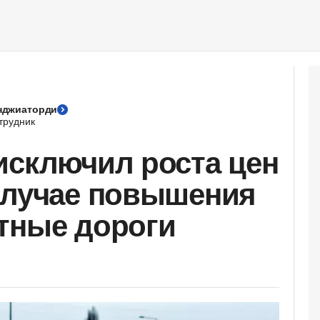
нджиаторди
трудник
исключил роста цен
случае повышения
тные дороги