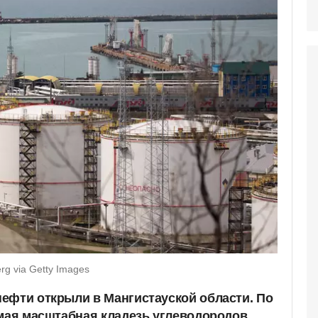
g via Getty Images
ефти открыли в Мангистауской области. По
амая масштабная кладезь углеводородов,