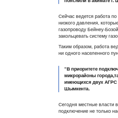
пояснили в акимате г.
Сейчас ведется работа по
низкого давления, которы
газопроводу Бейнеу-Бозой
закольцевать систему газ
Таким образом, работа ве
ни одного населенного пун
"В приоритете подклю
микрорайоны города,т
имеющихся двух АГРС н
Шымкента.
Сегодня местные власти 
подключение не только на