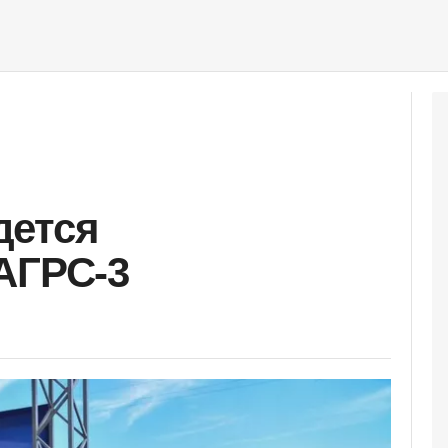
дется
АГРС-3