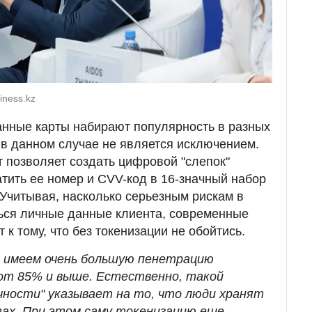
iness.kz
анные карты набирают популярность в разных
н в данном случае не является исключением.
 позволяет создать цифровой "слепок"
атить ее номер и CVV-код в 16-значный набор
 Учитывая, насколько серьезным рискам в
ься личные данные клиента, современные
 к тому, что без токенизации не обойтись.
 имеем очень большую пенетрацию
от 85% и выше. Естественно, такой
ичности" указывает на то, что люди хранят
тах. При этом саму токенизацию еще