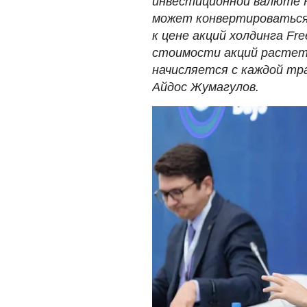
инвестиционной валюте F
может конвертироваться,
к цене акций холдинга Fr
стоимости акций растет
начисляется с каждой тра
Айдос Жумагулов.