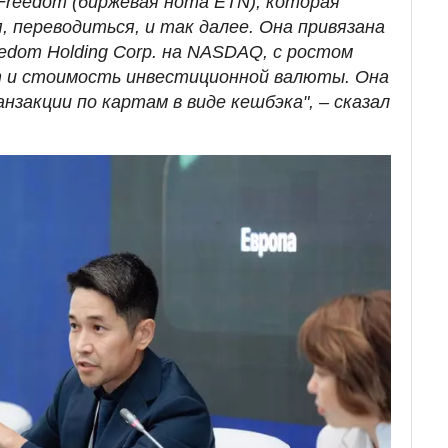
reedom (биржевая нота ETN), которая
 переводиться, и так далее. Она привязана
eedom Holding Corp. на NASDAQ, с ростом
 и стоимость инвестиционной валюты. Она
нзакции по картам в виде кешбэка", – сказал