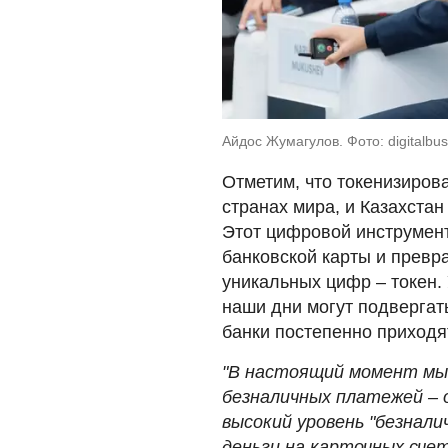
Айдос Жумагулов. Фото: digitalbus
Отметим, что токенизиров
странах мира, и Казахста
Этот цифровой инструмент
банковской карты и превр
уникальных цифр – токен.
наши дни могут подвергат
банки постепенно приходят
"В настоящий момент мы
безналичных платежей – 
высокий уровень "безнал
деньги на карточных сче