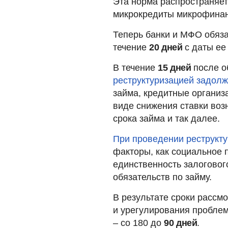
Эта норма распространяетс
микрокредиты микрофинан
Теперь банки и МФО обяза
течение
20 дней
с даты ее
В течение
15 дней
после о
реструктуризацией задол
займа, кредитные организ
виде снижения ставки воз
срока займа и так далее.
При проведении реструкт
факторы, как социальное 
единственность залоговог
обязательств по займу.
В результате сроки расс
и урегулирования пробле
– со 180 до
90 дней
.