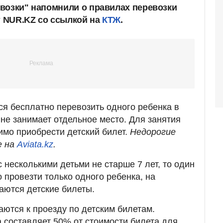
возки" напомнили о правилах перевозки
т NUR.KZ со ссылкой на
КТЖ
.
ся бесплатно перевозить одного ребенка в
н не занимает отдельное место. Для занятия
имо приобрести детский билет.
Недорогие
е на
Aviata.kz
.
 несколькими детьми не старше 7 лет, то один
 провезти только одного ребенка, на
аются детские билеты.
каются к проезду по детским билетам.
а составляет 50% от стоимости билета для