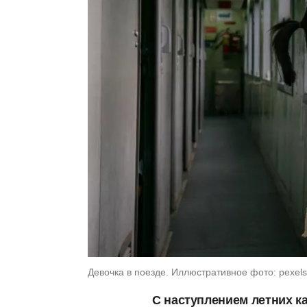
Девочка в поезде. Иллюстративное фото: pexel
С наступлением летних к